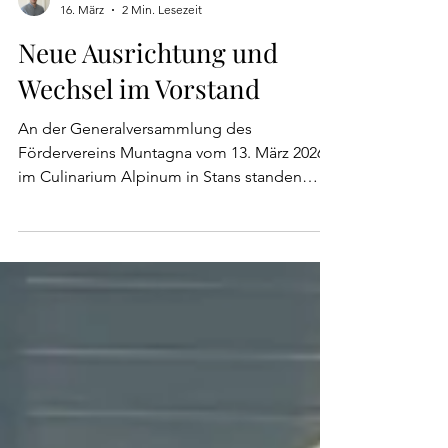
Nikola Janevski
16. März
2 Min. Lesezeit
Neue Ausrichtung und
Wechsel im Vorstand
An der Generalversammlung des
Fördervereins Muntagna vom 13. März 2026
im Culinarium Alpinum in Stans standen
insbesondere die strategische
Neuausrichtung des Vereins sowie
personelle Veränderungen im Vorstand im
Zentrum. Bereits an der
Generalversammlung 2025 wurde informiert,
dass der Bundesrat bis Ende der 2030er-
Jahre keine Landesausstellung finanziell