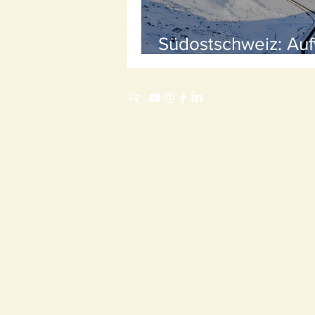
Südostschweiz: Au
für die Alpen-Expo 
Bergkantonen