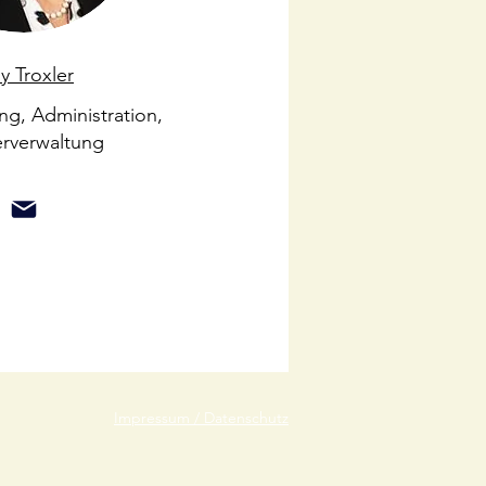
y Troxler
ng, Administration,
erverwaltung
Impressum / Datenschutz