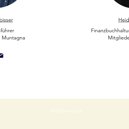
bisser
Heid
führer
Finanzbuchhaltu
g Muntagna
Mitglied
©2026 Muntagna