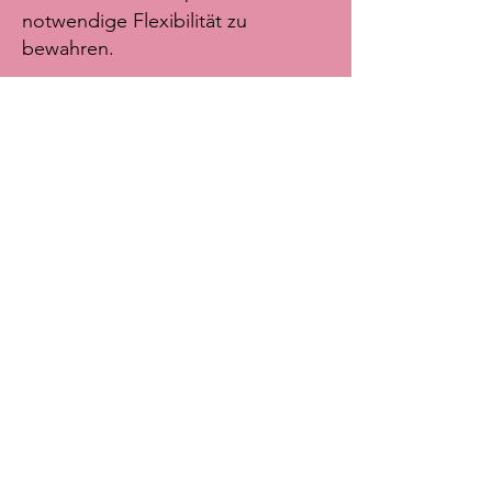
notwendige Flexibilität zu
bewahren.
Der Antrieb aller engagierten
Personen im Förderverein
Muntagna mit Sitz in Guttannen ist
es, den Schutz, die Nutzung und
die Wertschätzung der Alpen neu
zu denken – und den Alpenraum
ins Zentrum des
Selbstverständnisses der Schweiz
zu rücken.
©2026 Muntagna
Impressum / Datenschutz