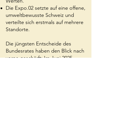
Werten.
Die Expo.02 setzte auf eine offene,
umweltbewusste Schweiz und
verteilte sich erstmals auf mehrere
Standorte.
Die jüngsten Entscheide des
Bundesrates haben den Blick nach
vorne geschärft: Im Juni 2025
wurde entschieden, bis Ende der
2030er-Jahre keine
Landesausstellung finanziell zu
unterstützen.
Muntagna versteht sich deshalb
nicht als klassische Expo, sondern
als Förderin von Zukunftsfähigkeit
im Alpenraum. Wir bringen