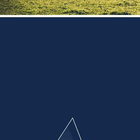
unft
erichtete Projekte
des Alpenraums und
Wir
eiz umsetzen.
Neue Arbeits- u
ermöglichen e
und Stärkung de