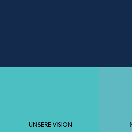
Die Alp
Lebens- 
M
UNSERE VISION