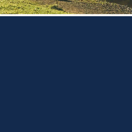
tschaft
nd Unternehmensmodelle
ine Diversifizierung
r alpinen Wirtschaft.