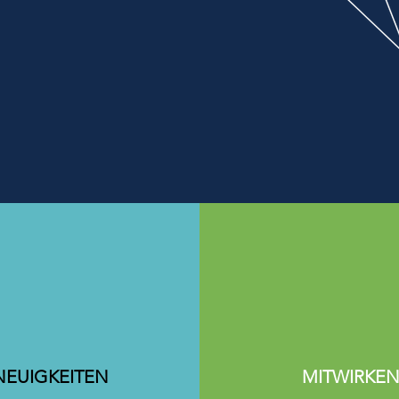
Menschen
en als dezentraler
Arbeits-,
und Freizeitraum bei dem der
ensch im Fokus steht.
NEUIGKEITEN
MITWIRKE