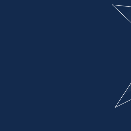
Herkunft
Kulturen und Traditione
leben, inszenieren und
neue Elemente schaﬀen