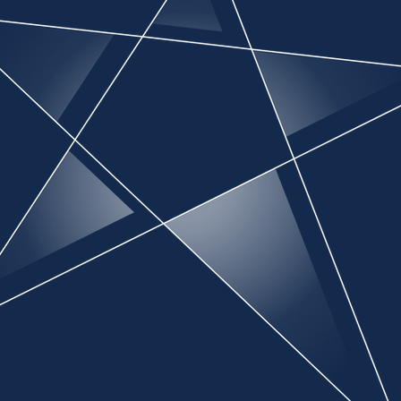
n
.
Der 
an
eff