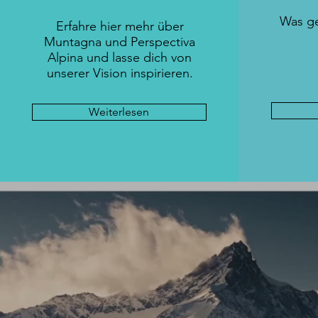
Was g
Erfahre hier mehr über
Muntagna und
Perspectiva
Alpina
und lasse dich von
unserer Vision inspirieren.
Weiterlesen