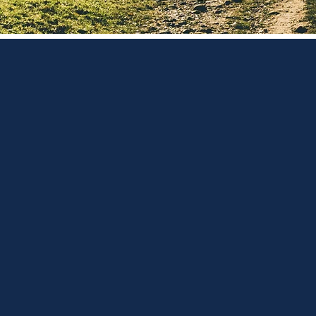
Zuk
Gemeinsam zukunftsg
für die Entwicklung 
der ganzen Schw