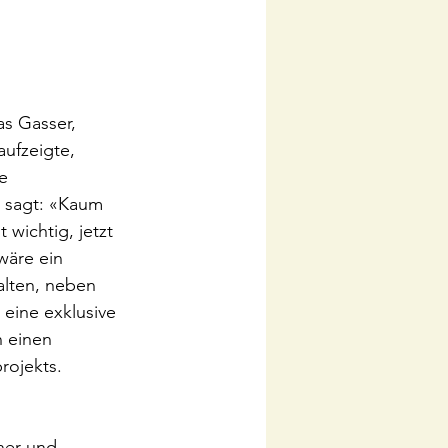
s Gasser, 
ufzeigte, 
e 
, sagt: «Kaum 
wichtig, jetzt 
wäre ein 
alten, neben 
 eine exklusive 
 einen 
rojekts.
ner und 