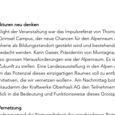
ukturen neu denken
ight der Veranstaltung war das Impulsreferat von Thoma
s Grimsel Campus, der neue Chancen für den Alpenraum a
herie als Bildungsstandort gestärkt wird und bestehend
gedacht werden. Karin Gaiser, Präsidentin von Muntagna
 so grossen Herausforderungen wie der Alpenraum. Es ist 
Zukunft zu stellen. Eine Landesausstellung in den Alpen 
um das Potenzial dieses einzigartigen Raumes voll zu entf
nitiativen, die wir vernetzen wollen». Am Nachmittag bot
taudamm der Kraftwerke Oberhasli AG den Teilnehmern
lick in die Bedeutung und Funktionsweise dieses Grossp
Vernetzung 
taltung stand die Notwendigkeit die verschiedenen Part