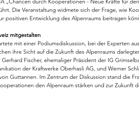
 „Chancen durch Kooperationen - Neue Kräfte für de
ührt. Die Veranstaltung widmete sich der Frage, wie Ko
ur positiven Entwicklung des Alpenraums beitragen kön
eiz mitgestalten
artete mit einer Podiumsdiskussion, bei der Experten aus
hen ihre Sicht auf die Zukunft des Alpenraums darlegte
 Gerhard Fischer, ehemaliger Präsident der IG Grimsel
nikation der Kraftwerke Oberhasli AG, und Werner Schlä
on Guttannen. Im Zentrum der Diskussion stand die Fra
ooperationen den Alpenraum stärken und zur Zukunft d