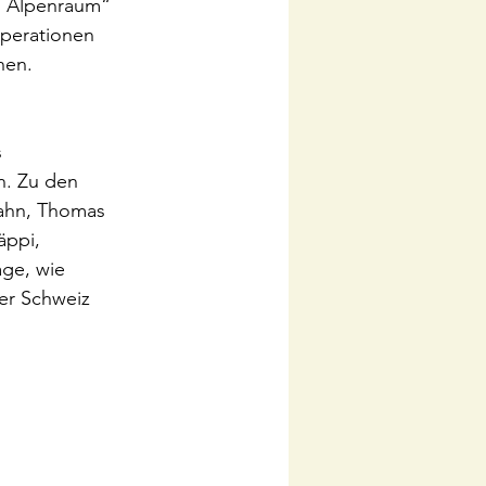
n Alpenraum“ 
operationen 
nen.
 
n. Zu den 
bahn, Thomas 
ppi, 
ge, wie 
er Schweiz 