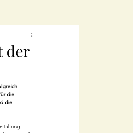
t der
lgreich 
ür die 
d die 
staltung 