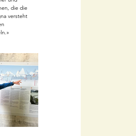
hen, die die 
na versteht 
en 
ln.»