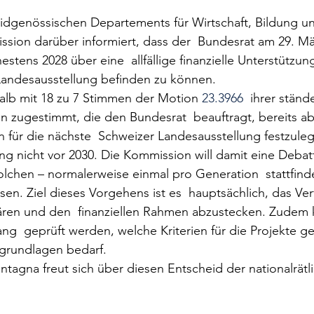
Eidgenössischen Departements für Wirtschaft, Bildung u
sion darüber informiert, dass der  Bundesrat am 29. Mä
estens 2028 über eine  allfällige finanzielle Unterstützun
 Landesausstellung befinden zu können.
lb mit 18 zu 7 Stimmen der Motion 
23.3966
  ihrer ständ
 zugestimmt, die den Bundesrat  beauftragt, bereits ab
ür die nächste  Schweizer Landesausstellung festzulege
ung nicht vor 2030. Die Kommission will damit eine Debat
olchen – normalerweise einmal pro Generation  stattfin
en. Ziel dieses Vorgehens ist es  hauptsächlich, das Verf
lären und den  finanziellen Rahmen abzustecken. Zudem 
 geprüft werden, welche Kriterien für die Projekte gel
grundlagen bedarf.
tagna freut sich über diesen Entscheid der nationalrätl