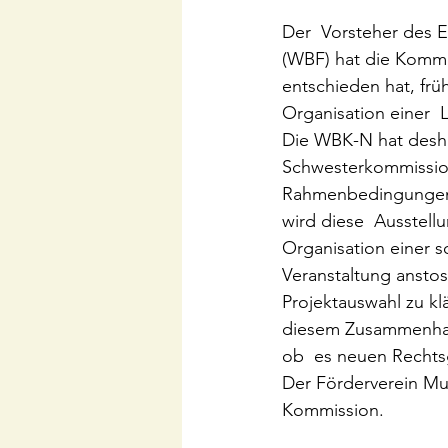
Der  Vorsteher des 
(WBF) hat die Kommis
entschieden hat, früh
Organisation einer 
Die WBK-N hat desha
Schwesterkommission
Rahmenbedingungen f
wird diese  Ausstell
Organisation einer s
Veranstaltung anstoss
Projektauswahl zu k
diesem Zusammenhang 
ob  es neuen Rechts
Der Förderverein Mun
Kommission.