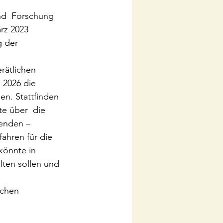
nd  Forschung 
rz 2023 
g der 
erätlichen 
 2026 die 
n. Stattfinden 
te über  die 
denden – 
ahren für die 
könnte in 
ten sollen und 
ichen 