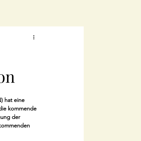
on
) hat eine 
 die kommende 
gung der 
r  kommenden 